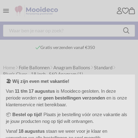
Gratis verzenden vanaf €350
Home
Folie Ballonnen
Anagram Balloons
Standard
Blue's Clues - 18 inch - S60 Anagram (1)
🏖️ Wij zijn even met vakantie!
Van
11 t/m 17 augustus
is Mooideco gesloten. In deze
periode worden er
geen bestellingen verzonden
en is onze
klantenservice niet bereikbaar.
📦
Bestel op tijd!
Plaats je bestelling vóór onze vakantie als
je jouw producten nog op tijd wilt ontvangen.
Vanaf
18 augustus
staan we weer voor je klaar en
verwerken we alle bestellingen zo snel mogelijk.