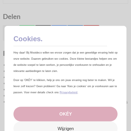
Delen
Cookies.
Productomschrijving
Hey daar! Bij Mooideco willen we ervoor zorgen dat je een geweldige ervaring hebt op
onze website. Daarom gebruiken we cookies. Deze kleine bestandjes helpen ons om
Artikelcode:
42469
de website soepel te laten werken, je persoonlijke voorkeuren te onthouden en je
Maat:18
inch = 45 cm
relevante aanbiedingen te laten zien.
Verpakkingseenheid:
1 Stuk
Door op 'OKÉY' te klikken, help je ons om jouw ervaring nog beter te maken. Wil je
Merk:
Anagram
liever zelf kiezen? Geen probleem! Ga naar 'Kies je cookies' om je voorkeuren aan te
Helium :
Ja
passen. Voor meer details check ons
Privacybeleid
.
Lucht:
Ja
Tip:
Deze folie ballon heeft een zelfsluitend ventiel. Hierdoor is
het niet noodzakelijk om een knoop in de ballon te leggen of
OKÉY
om hem dicht te maken met een heatsealing machine.
Wijzigen