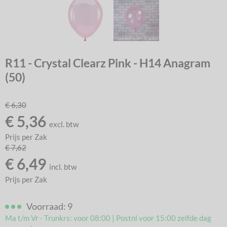
R11 - Crystal Clearz Pink - H14 Anagram
(50)
€
6,30
€
5,36
excl. btw
Prijs per Zak
€
7,62
€
6,49
incl. btw
Prijs per Zak
Voorraad: 9
Ma t/m Vr - Trunkrs: voor 08:00 | Postnl voor 15:00 zelfde dag