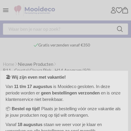
Gratis verzenden vanaf €350
Home
Nieuwe Producten
R11 - Crystal Clearz Pink - H14 Anagram (50)
🏖️ Wij zijn even met vakantie!
Van
11 t/m 17 augustus
is Mooideco gesloten. In deze
periode worden er
geen bestellingen verzonden
en is onze
klantenservice niet bereikbaar.
📦
Bestel op tijd!
Plaats je bestelling vóór onze vakantie als
je jouw producten nog op tijd wilt ontvangen.
Vanaf
18 augustus
staan we weer voor je klaar en
verwerken we alle bestellingen zo snel mogelijk.