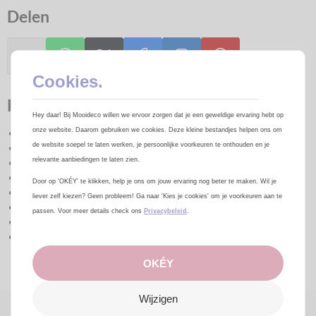
Delen
Cookies.
Productomschrijving
Hey daar! Bij Mooideco willen we ervoor zorgen dat je een geweldige ervaring hebt op
onze website. Daarom gebruiken we cookies. Deze kleine bestandjes helpen ons om
Artikelcode:
4824775
de website soepel te laten werken, je persoonlijke voorkeuren te onthouden en je
Maat:
11 inch = 28 cm
relevante aanbiedingen te laten zien.
Kleur:
Crystal Clearz Pink
Verpakkingseenheid:
50 stuks
Door op 'OKÉY' te klikken, help je ons om jouw ervaring nog beter te maken. Wil je
Merk:
Anagram
liever zelf kiezen? Geen probleem! Ga naar 'Kies je cookies' om je voorkeuren aan te
Helium :
Ja
passen. Voor meer details check ons
Privacybeleid
.
Lucht:
Ja
Tip:
Anagram ballonnen zijn gemaakt van 100% natuurlijke
latex en zijn daarom 100% biologisch afbreekbaar.
OKÉY
Wijzigen